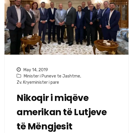
May 14, 2019
Minister i Puneve te Jashtme
,
Zv. Kryeminister i pare
Nikoqir i miqëve
amerikan të Lutjeve
të Mëngjesit