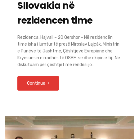
Sllovakia në
rezidencen time
Rezidenca, Hajvali – 20 Qershor – Në rezidencën
time isha i lumtur të presë Miroslav Lajçák, Ministrin
e Punëve të Jashtme, Çështjeve Evropiane dhe
Kryesuesin e rradhës të OSBE-së dhe ekipin e tij. Ne
diskutuam për çështjet me rëndësi jo…
Continue