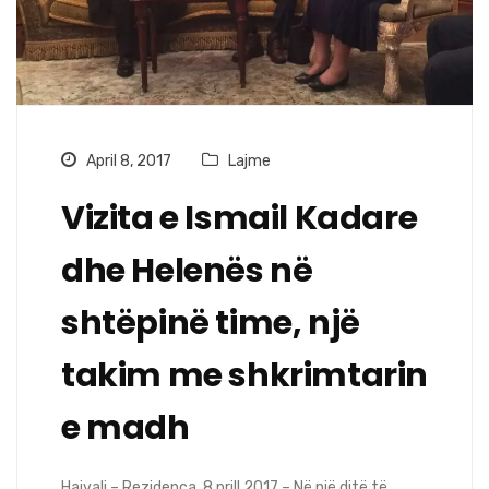
April 8, 2017
Lajme
Vizita e Ismail Kadare
dhe Helenës në
shtëpinë time, një
takim me shkrimtarin
e madh
Hajvali – Rezidenca, 8 prill 2017 – Në një ditë të