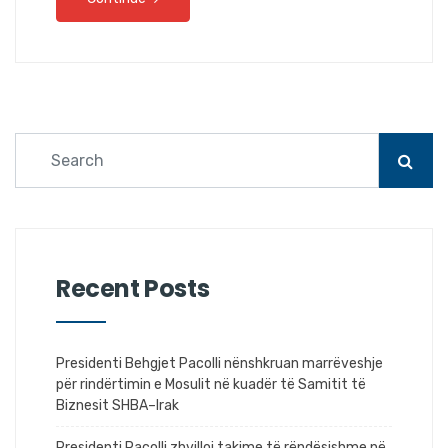
Recent Posts
Presidenti Behgjet Pacolli nënshkruan marrëveshje
për rindërtimin e Mosulit në kuadër të Samitit të
Biznesit SHBA–Irak
Presidenti Pacolli zhvilloi takime të rëndësishme në