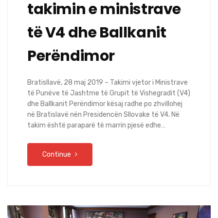
takimin e ministrave
të V4 dhe Ballkanit
Perëndimor
Bratisllavë, 28 maj 2019 – Takimi vjetor i Ministrave
të Punëve të Jashtme të Grupit të Vishegradit (V4)
dhe Ballkanit Perëndimor kësaj radhe po zhvillohej
në Bratislavë nën Presidencën Sllovake të V4. Në
takim është paraparë të marrin pjesë edhe…
Continue