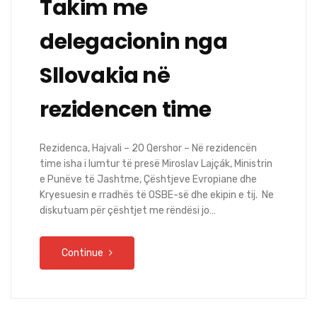
Takim me
delegacionin nga
Sllovakia në
rezidencen time
Rezidenca, Hajvali – 20 Qershor – Në rezidencën
time isha i lumtur të presë Miroslav Lajçák, Ministrin
e Punëve të Jashtme, Çështjeve Evropiane dhe
Kryesuesin e rradhës të OSBE-së dhe ekipin e tij. Ne
diskutuam për çështjet me rëndësi jo…
Continue