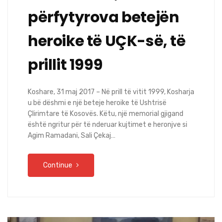
përfytyrova betejën
heroike të UÇK-së, të
prillit 1999
Koshare, 31 maj 2017 – Në prill të vitit 1999, Kosharja
u bë dëshmi e një beteje heroike të Ushtrisë
Çlirimtare të Kosovës. Këtu, një memorial gjigand
është ngritur për të nderuar kujtimet e heronjve si
Agim Ramadani, Sali Çekaj…
Continue