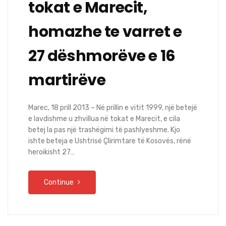
tokat e Marecit,
homazhe te varret e
27 dëshmorëve e 16
martirëve
Marec, 18 prill 2013 – Në prillin e vitit 1999, një betejë
e lavdishme u zhvillua në tokat e Marecit, e cila
betej la pas një trashëgimi të pashlyeshme. Kjo
ishte beteja e Ushtrisë Çlirimtare të Kosovës, rënë
heroikisht 27…
Continue