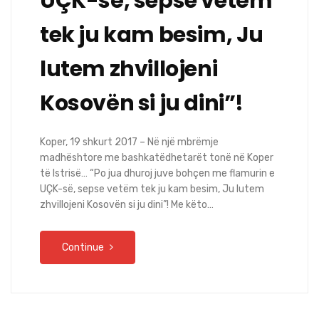
UÇK-së, sepse vetëm
tek ju kam besim, Ju
lutem zhvillojeni
Kosovën si ju dini”!
Koper, 19 shkurt 2017 – Në një mbrëmje
madhështore me bashkatëdhetarët tonë në Koper
të Istrisë… “Po jua dhuroj juve bohçen me flamurin e
UÇK-së, sepse vetëm tek ju kam besim, Ju lutem
zhvillojeni Kosovën si ju dini”! Me këto…
Continue