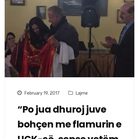
February 19, 2017
Lajme
“Po jua dhuroj juve
bohçen me flamurin e