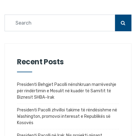
Recent Posts
Presidenti Behgjet Pacolli nënshkruan marrëveshje
për rindërtimin e Mosulit në kuadër të Samitit të
Biznesit SHBA–Irak
Presidenti Pacolli zhvilloi takime të rëndësishme në
Washington, promovoi interesat e Republikës së
Kosovës
Presidenti Pacolli në Irak: Nis projekti gjigant