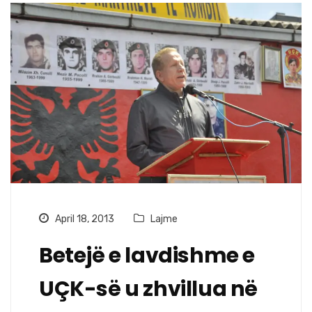
April 18, 2013
Lajme
Betejë e lavdishme e
UÇK-së u zhvillua në