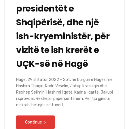
presidentët e
Shqipërisë, dhe një
ish-kryeministër, për
vizitë te ish krerët e
UÇK-së në Hagë
Hagë, 29 shtator 2022 – Sot, në burgun e Hagës me
Hashim Thaçin, Kadri Veselin, Jakup Krasniqin dhe
Rexhep Selimin. Hashimi i qetë. Kadria i qartë. Jakupi
i sprovuar. Rexhepi i papërsëritshëm. Për tju gjindur
në krah, betejës së fundit,…
Continue