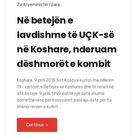
Zv. Kryeminister i pare
Në betejën e
lavdishme të UÇK-së
në Koshare, nderuam
dëshmorët e kombit
Koshare, 9 prill 2018 Sot Kosova kujton me nderim
19 -vjetorin e Betejës së Koshares dhe të rënët në
atë betejë. 9 prilli 1999 është një datë shumë
domethënëse për kosovarët, pasi ajo datë për ta
shënoi rënien e kufirit…
Continue