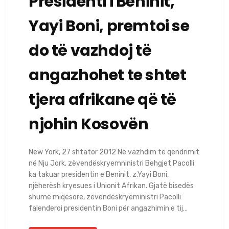
Presidenti i Beninit,
Yayi Boni, premtoi se
do të vazhdoj të
angazhohet te shtet
tjera afrikane që të
njohin Kosovën
New York, 27 shtator 2012 Në vazhdim të qëndrimit
në Nju Jork, zëvendëskryemninistri Behgjet Pacolli
ka takuar presidentin e Beninit, z.Yayi Boni,
njëherësh kryesues i Unionit Afrikan. Gjatë bisedës
shumë miqësore, zëvendëskryeministri Pacolli
falenderoi presidentin Boni për angazhimin e tij…