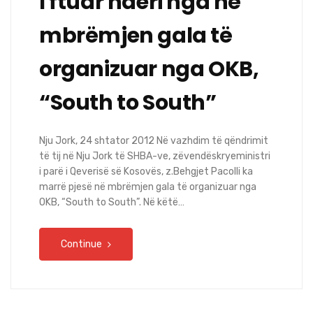
I ftuar nderi nga në
mbrëmjen gala të
organizuar nga OKB,
“South to South”
Nju Jork, 24 shtator 2012 Në vazhdim të qëndrimit
të tij në Nju Jork të SHBA-ve, zëvendëskryeministri
i parë i Qeverisë së Kosovës, z.Behgjet Pacolli ka
marrë pjesë në mbrëmjen gala të organizuar nga
OKB, “South to South”. Në këtë…
Continue