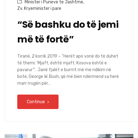
Minister i Puneve te Jashtme
,
Zv. Kryeminister i pare
“Së bashku do të jemi
më të fortë”
Tiranë, 2 korrik 2019 – “Herët apo vonë do të duhet
të themi: ‘Mjaft, është mjaft. Kosova është e
pavarur’”. Janë fjalët e burrrit më me ndikim në
botë, George W. Bush, që më bien ndërmend sa herë
marr rrugën për…
Continue