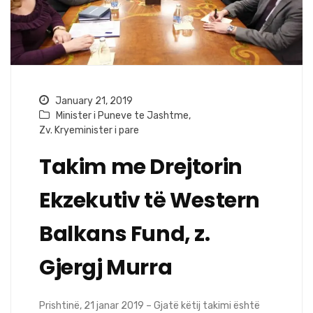
January 21, 2019
Minister i Puneve te Jashtme
,
Zv. Kryeminister i pare
Takim me Drejtorin
Ekzekutiv të Western
Balkans Fund, z.
Gjergj Murra
Prishtinë, 21 janar 2019 – Gjatë këtij takimi është