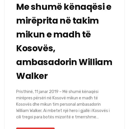
Me shumë kënaqësi e
mirëprita në takim
mikun e madh të
Kosovës,
ambasadorin William
Walker
Pristhinë, 11 janar 2019 – Më shumë kënaqësi
mirëpres përsëri në Kosovë mikun e madh të
Kosovës dhe mikun tim personal ambasadorin
William Walker. Ai mbetet një hero i gjallë i Kosovës i
cili tregoi para botës mizoritë e tmerrshme…