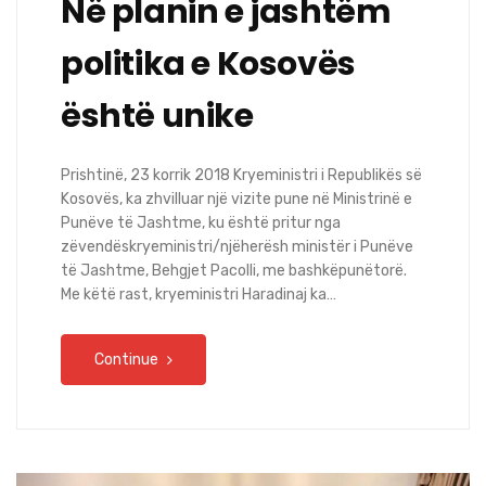
Në planin e jashtëm
politika e Kosovës
është unike
Prishtinë, 23 korrik 2018 Kryeministri i Republikës së
Kosovës, ka zhvilluar një vizite pune në Ministrinë e
Punëve të Jashtme, ku është pritur nga
zëvendëskryeministri/njëherësh ministër i Punëve
të Jashtme, Behgjet Pacolli, me bashkëpunëtorë.
Me këtë rast, kryeministri Haradinaj ka…
Continue